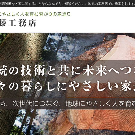
・耐震診断など家に関することならなんでもご相談ください。地元の工務店での施工をおすす